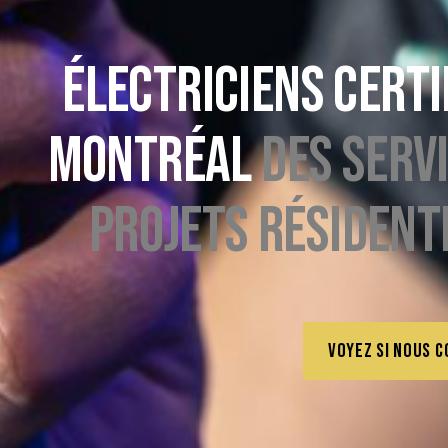
Électriciens certi
Montréal
des serv
projets résident
Voyez si nous 